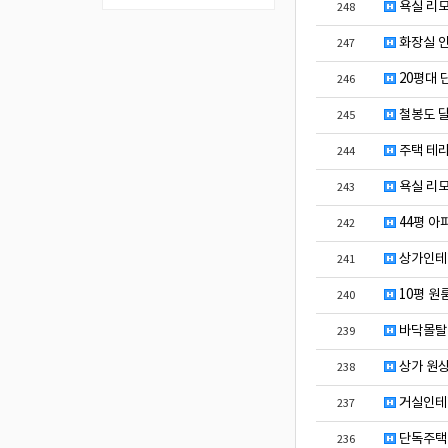
욕실 리모
248
화장실 인
247
20평대 
246
철봉도 달
245
주택 테라
244
욕실 리모
243
44평 아
242
상가인테
241
10평 원
240
바닥몰탈 
239
상가 원
238
거실인테
237
단독주택
236