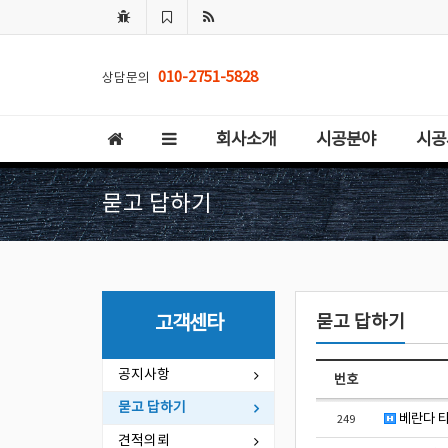
010-2751-5828
상담문의
회사소개
시공분야
시공
묻고 답하기
묻고 답하기
고객센타
공지사항
번호
묻고 답하기
베란다 타
249
견적의뢰