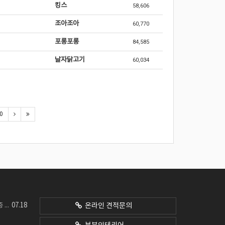
킹스
58,606
조아조아
60,770
포롱포롱
84,585
날자닭고기
60,034
0
07.18
네요
온라인 견적문의