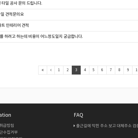
 타일 공사 문의 드립니다.
타일 견적문의요
파트 인테리어 견적
를 하려고 하는데 비용이 어느정도일지 궁금합니다.
1
2
3
4
5
6
7
8
9
1
ation
FAQ
 취급방침
출근길에 막힌 주소 보고 대체주소 검증 다시 해봤
무단수집거부