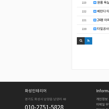
원룸 욕실
223
베란다 
222
24평 아
221
타일공사
220
화성인테리어
Inform
경기도 화성시 남양읍 남양리 48
개인정보
이메일 
010-2751-5828