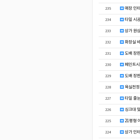
매장 인
235
타일 시
234
상가 원
233
화장실 
232
도배 장판
231
페인트시
230
도배 장판
229
욕실천정과
228
타일 줄눈
227
싱크대 및
226
21평형 
225
상가 인테
224