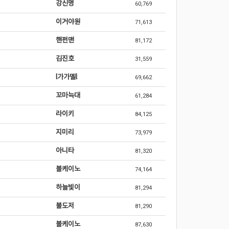
강신명
60,769
이거야원
71,613
핸펀맨
81,172
김진호
31,559
l가가멜l
69,662
꼬마늑대
61,284
라이키
84,125
지미리
73,979
아니타
81,320
볼케이노
74,164
하늘빛이
81,294
불도저
81,290
볼케이노
87,630