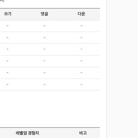
회)
쓰기
댓글
다운
-
-
-
-
-
-
-
-
-
-
-
-
-
-
-
-
-
-
레벨업 경험치
비고