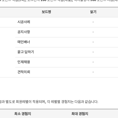
0
포인트 적립(1회), 로그인시
100
포인트 적립(매일), 쪽지발송시
500
포인트 차감(매
보드명
읽기
시공사례
-
공지사항
-
메인배너
-
묻고 답하기
-
인재채용
-
견적의뢰
-
과 별도로 회원레벨이 적용되며, 각 레벨별 경험치는 다음과 같습니다.
최소 경험치
최대 경험치