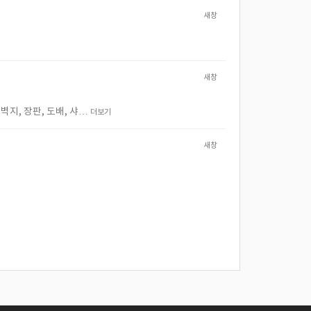
새창
새창
지, 장판, 도배, 샤…
더보기
새창