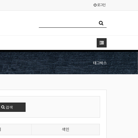
로그인
태그박스
검색
기
색인