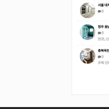
서울 대
0
청주 용
0
현관, 
충북옥천
0
주택 인