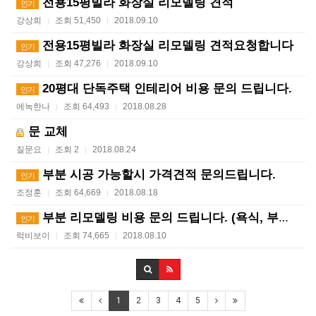
전용15평빌라 화장실 리모델링 견적
인기
강상희
조회 51,450
2018.09.10
|
|
전용15평빌라 화장실 리모델링 견적요청합니다
인기
강상희
조회 47,276
2018.09.10
|
|
20평대 단독주택 인테리어 비용 문의 드립니다.
인기
에녹한나
조회 64,493
2018.08.28
|
|
문 교체
질문요
조회 2
2018.08.24
|
|
부분 시공 가능할시 가격견적 문의드립니다.
인기
조정훈
조회 64,669
2018.08.18
|
|
부분 리모델링 비용 문의 드립니다. (욕식, 부엌, 방…
인기
럭비보이
조회 74,665
2018.08.10
|
|
1
2
3
4
5