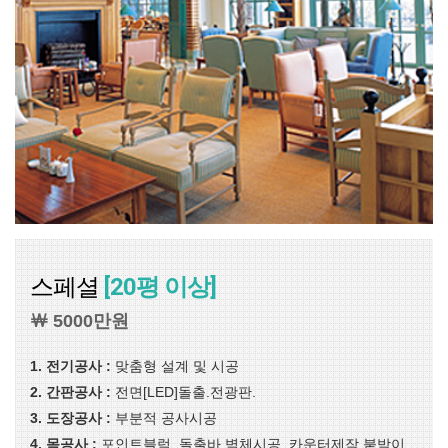
스페셜
[20평 이상]
￦ 5000만원
1. 전기공사 :
맞춤형 설계 및 시공
2. 간판공사 :
전면[LED]돌출.전광판.
3. 도장공사 :
부분적 공사시공
4. 목공사 :
포인트블럭. 돌출바.벽체시공. 카운터제작.붙박이