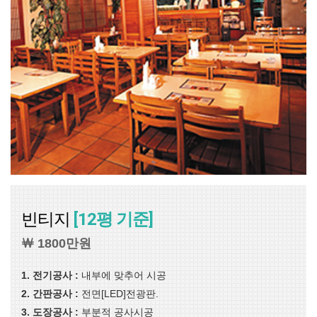
빈티지
[12평 기준]
￦ 1800만원
1. 전기공사 :
내부에 맞추어 시공
2. 간판공사 :
전면[LED]전광판.
3. 도장공사 :
부분적 공사시공