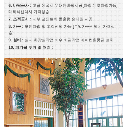
6. 바닥공사 :
고급 에폭시.우래탄바닥시공[타일.데코타일가능]
대리석선택시 가격상승
7. 조적공사 :
내부 포인트벽 돌출형 숨타일 시공
8. 가구 :
모던타입 및 고객선택 가능 [수입가구선택시 가격상
승]
9. 설비 :
실내 화장실작업 배수.배관작업 에어컨환풍관 설치
10. 폐기물 수거 및 처리 :