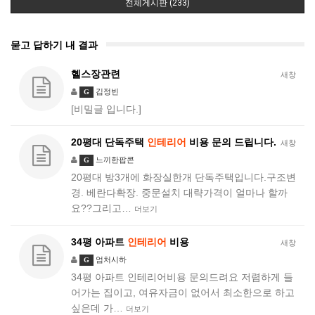
전체게시판 (233)
묻고 답하기 내 결과
헬스장관련
새창
김정빈
G
[비밀글 입니다.]
20평대 단독주택
인테리어
비용 문의 드립니다.
새창
느끼한팝콘
G
20평대 방3개에 화장실한개 단독주택입니다.구조변
경. 베란다확장. 중문설치 대략가격이 얼마나 할까
요??그리고…
더보기
34평 아파트
인테리어
비용
새창
엄처시하
G
34평 아파트 인테리어비용 문의드려요 저렴하게 들
어가는 집이고, 여유자금이 없어서 최소한으로 하고
싶은데 가…
더보기