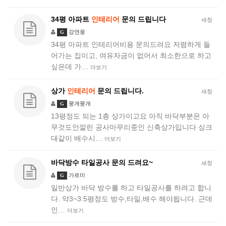
34평 아파트
인테리어
문의 드립니다
새창
강연웅
G
34평 아파트 인테리어비용 문의드려요 저렴하게 들
어가는 집이고, 여유자금이 없어서 최소한으로 하고
싶은데 가…
더보기
상가
인테리어
문의 드립니다.
새창
뭉개뭉개
G
13평정도 되는 1층 상가이고요 아직 바닥부분은 아
무것도안깔린 공사마무리중인 신축상가입니다 싱크
대같이 배수시…
더보기
바닥방수 타일공사 문의 드려요~
새창
가르미
G
일반상가 바닥 방수를 하고 타일공사를 하려고 합니
다. 약3~3.5평정도 방수,타일,배수 해야됩니다. 근데
인…
더보기