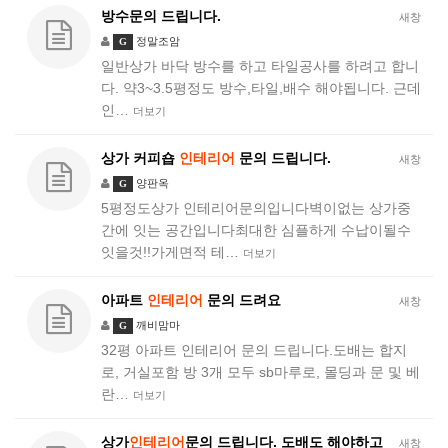
방수문의 드립니다.
새창
정말조암
G
일반상가 바닥 방수를 하고 타일공사를 하려고 합니
다. 약3~3.5평정도 방수,타일,배수 해야됩니다. 근데
인…
더보기
상가 커피숍
인테리어
문의 드립니다.
새창
양판옥
G
5평정도상가 인테리어문의입니다벽이없는 상가중
간에 잇는 공간입니다최대한 심플하게 수납이될수
잇을것!!가게면적 테…
더보기
아파트
인테리어
문의 드려요
새창
깨비맘마
G
32평 아파트 인테리어 문의 드립니다.도배는 합지
로, 거실포함 방 3개 모두 sb마루로, 몰딩과 문 및 베
란…
더보기
상가
인테리어
문의 드립니다. 도배도 해야하고
새창