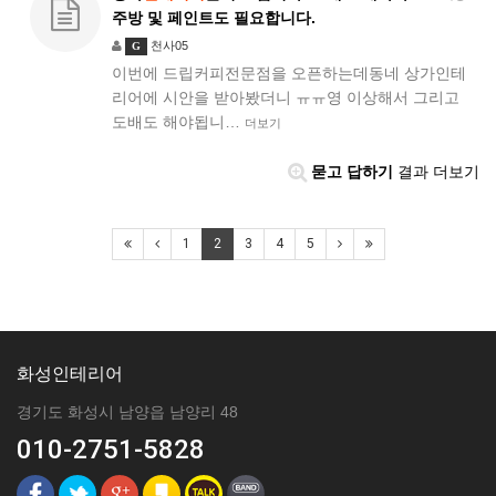
주방 및 페인트도 필요합니다.
천사05
G
이번에 드립커피전문점을 오픈하는데동네 상가인테
리어에 시안을 받아봤더니 ㅠㅠ영 이상해서 그리고
도배도 해야됩니…
더보기
묻고 답하기
결과 더보기
1
2
3
4
5
화성인테리어
경기도 화성시 남양읍 남양리 48
010-2751-5828