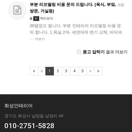
부분 리모델링 비용 문의 드립니다. (욕식, 부엌,
새창
방문, 거실등)
럭비보이
G
38평정도 됩니다. 부분 인테리어 리모델링 비용 문
의 합니다. 1.욕실 2개- 세면대와 변기 교체, 바닥과
…
더보기
묻고 답하기
결과 더보기
1
2
3
4
5
화성인테리어
경기도 화성시 남양읍 남양리 48
010-2751-5828